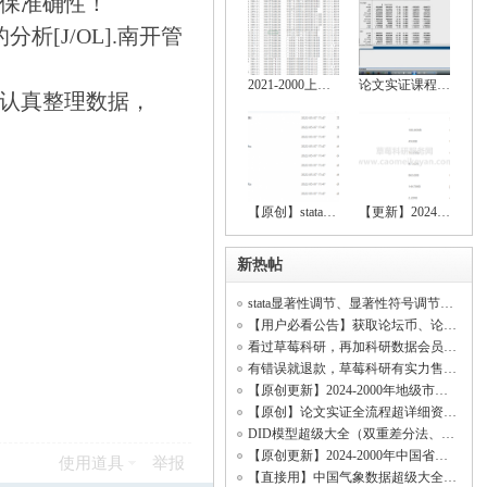
保准确性！
[J/OL].南开管
2021-2000上市公司绿色创新数据大全（创新
论文实证课程（stata安装包、数据处理、基
认真整理数据，
【原创】stata空间计量全流程操作资料（数
【更新】2024-2000上市公司绿色创新、上市
新热帖
stata显著性调节、显著性符号调节、回归显著（符号调节、中介效应、调节效应、DID模型
【用户必看公告】获取论坛币、论坛客服、精品资料、科研共享、开票开发票
看过草莓科研，再加科研数据会员！【资料海量齐全原创率行业顶尖、价格低无虚假资料】
有错误就退款，草莓科研有实力售后所有资料！(资料购买不是一锤子买卖！)
【原创更新】2024-2000年地级市数字经济综合发展指数、城市数字经济发展水平测度
【原创】论文实证全流程超详细资料（数据处理、基本回归、稳健性检验、内生性检验）
DID模型超级大全（双重差分法、政策评估）
【原创更新】2024-2000年中国省级数字经济综合发展指数、省级数字经济发展水平测度
使用道具
举报
【直接用】中国气象数据超级大全（日照时数数据、平均气温数据、相对湿度数据、降水量