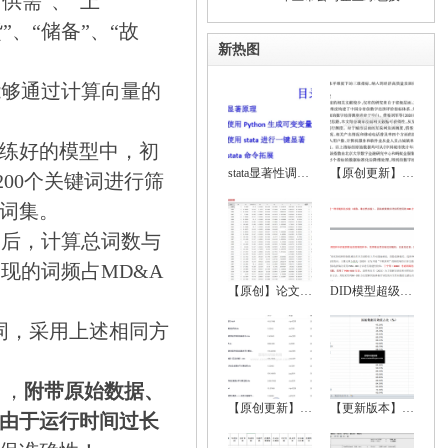
“供需”、“上
”、“储备”、“故
新热图
能够通过计算向量的
训练好的模型中，初
stata显著性调节、显著性符号调节、回归显
【原创更新】2024-2000年地级市数字经济综
200个关键词进行筛
险词集。
之后，计算总词数与
现的词频占MD&A
【原创】论文实证全流程超详细资料（数据处
DID模型超级大全（双重差分法、政策评估）
。
键词，采用上述相同方
），
附带原始数据、
【原创更新】2024-2000年中国省级数字经济
【更新版本】 2022-1999中国城市统计年鉴、
由于运行时间过长