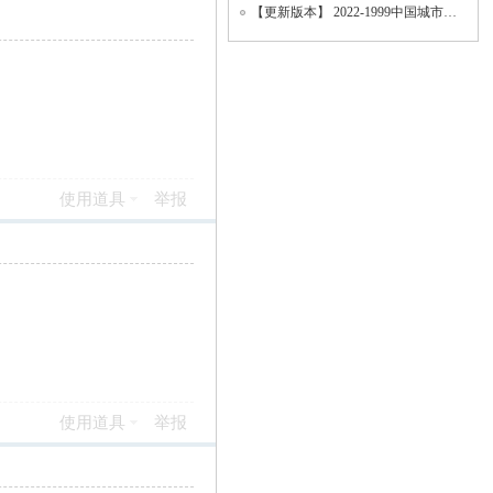
【更新版本】 2022-1999中国城市统计年鉴、地级市面板数据、城市面板数据（数据填补版
使用道具
举报
使用道具
举报