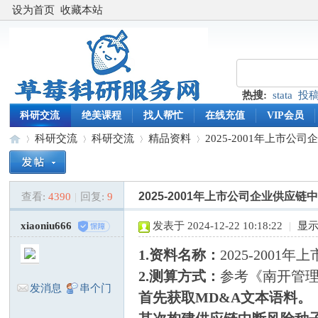
设为首页
收藏本站
热搜:
stata
投
科研交流
绝美课程
找人帮忙
在线充值
VIP会员
科研交流
科研交流
精品资料
2025-2001年上市公
2025-2001年上市公司企业供
查看:
4390
|
回复:
9
草
»
›
›
›
xiaoniu666
发表于 2024-12-22 10:18:22
|
显
1.资料名称：
2025-20
2.测算方式：
参考《南开管理
发消息
串个门
首先获取MD&A文本语料。