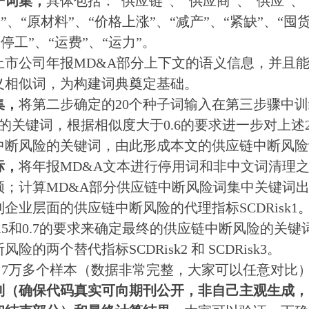
子词集，
具体包括：“供应链”、“供应商”、“供应”、
本”、“原材料”、“价格上涨”、“减产”、“紧缺”、“囤货
“停工”、“运费”、“运力”。
上市公司年报MD&A部分上下文的语义信息，并且
义相似词，为构建词典奠定基础。
集，
将第二步确定的20个种子词输入在第三步骤中
的关键词，根据相似度大于0.6的要求进一步对上述
链中断风险的关键词，由此形成本文的供应链中断风
标，
将年报MD&A文本进行停用词和非中文词清理
；计算MD&A部分供应链中断风险词集中关键词出
企业层面的供应链中断风险的代理指标SCDRisk1
.5和0.7的要求来确定最终的供应链中断风险的关
两个替代指标SCDRisk2 和 SCDRisk3。
业，7万多个样本（数据非常完整，大家可以任意对比
制（确保代码真实可向期刊公开，非自己主观生成，