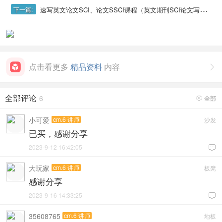
速写英文论文SCI、论文SSCI课程（英文期刊SCI论文写作、英文SC可投易中期刊及选题、SCI全流程写作、英文SCI润色翻译、英文论文投稿与交流）
下一篇:
点击看更多
精品资料
内容

全部评论
6
全部

小可爱
cm.6 讲师
沙发
已买，感谢分享
2023-9-12 16:42:05

大玩家
cm.6 讲师
板凳
感谢分享
2023-9-16 14:33:25

35608765
cm.6 讲师
地板