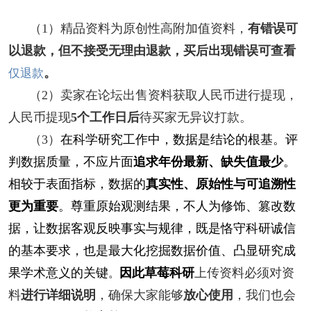
（1）精品资料为原创性高附加值资料，
有错误可
以退款，但不接受无理由退款，买后出现错误可查看
仅退款
。
（2）卖家在论坛出售资料获取人民币进行提现，
人民币提现
5个工作日后
待买家无异议打款。
（3）
在科学研究工作中，数据是结论的根基。评
判数据质量，不应片面
追求年份最新、缺失值最少
。
相较于表面指标，数据的
真实性、原始性与可追溯性
更为重要
。尊重原始观测结果，不人为修饰、篡改数
据，让数据客观反映事实与规律，既是恪守科研诚信
的基本要求，也是最大化挖掘数据价值、凸显研究成
果学术意义的关键
因此草莓科研
上传资料必须对资
。
料
进行详细说明
，确保大家能够
放心使用
，我们也会