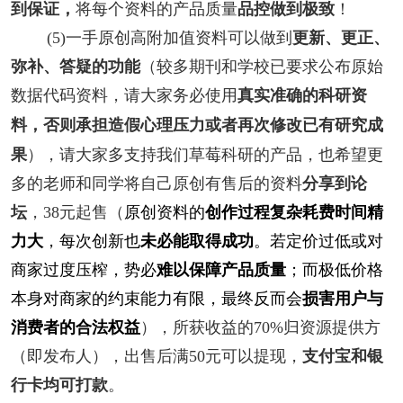
将每个资料的产品质量
！
品控做到极致
到保证，
(5)一手原创高附加值资料可以做到
更新、更正、
弥补、答疑的功能
（较多期刊和学校已要求公布原始
数据代码资料，请大家务必使用
真实准确的科研资
否则承担造假心理压力或者再次修改已有研究成
料，
果
），请大家多支持我们草莓科研的产品，也希望更
多的老师和同学将自己原创有售后的资料
分享到论
坛
，38元起售
（
原创资料的
创作过程复杂耗费时间精
力大
，每次创新也
未必能取得成功
。若定价过低或对
商家过度压榨，势必
难以保障产品质量
；而极低价格
本身对商家的约束能力有限，最终反而会
损害用户与
消费者的合法权益
）
，
所获收益的
70%
归资源提供方
（即发布人），
出售后满50元可以提现，
支付宝和银
行卡均可打款
。