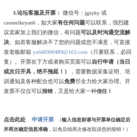
3.论坛客服及开票：
微信号：jgzyky 或
caomeikeyan6
，如大家
有任何问题
可以联系，强烈建
议卖家加上我们的微信，有问题
可以及时沟通交流解
决
。如若客服解决不了您的问题或您不满意，可直接
发老板邮箱
yu646900489@163.com
（只要联系，必回
复）。开票在下方或者购买页面可以
自行申请（当日
或次日开具，绝不拖延！）
，
需要
数据采集证明、培
训通知及各种配合也可以
免费
尽全力给大家办理
。
开
报销
信任！
发票不仅仅可以
，又是给大家一种
点击此处
申请开票
（
输入信息前请与开票单位确定后
并再次确定信息准确
，以免后续再次修改耽误您的报销！）