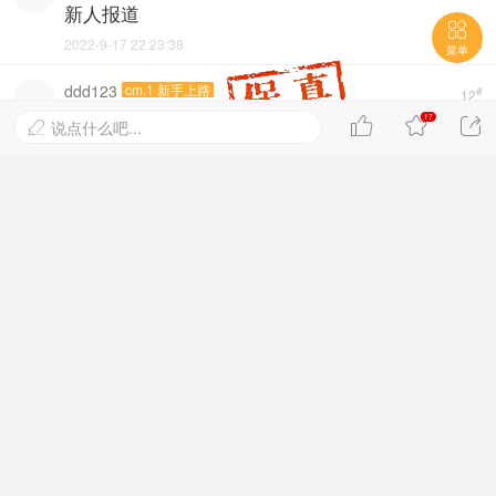
新人报道

2022-9-17 22:23:38

菜单
ddd123
cm.1 新手上路
#
12
现在每日签到领论坛币
17



说点什么吧...

2022-9-20 11:54:03

小铁柱子
cm.6 讲师
#
13
大家加油，互助互惠
2022-9-20 12:53:33

chenhao16
cm.1 新手上路
#
14
感谢管理员，感谢草莓科研服务网！
2022-9-21 17:29:36

叶之影
cm.8 教授
#
15
感谢管理员，感谢草莓科研服务网！
2022-10-16 17:33:33
