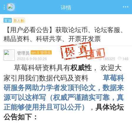
详情


置顶
新人帖
【用户必看公告】获取论坛币、论坛客服、
精品资料、科研共享、开票开发票
管理员
cm.9 管理员
2022-6-9 09:50:26
185325
146


草莓科研资料具有
权威性
， 欢迎大
草莓科
家引用我们数据代码及资料
研服务网助力学者发顶刊论文，数据来
源可以这样写（权威严谨踏实可靠，真
，
正能够使用并且可以公开）
具体
论坛
公告如下：