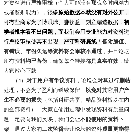
对资料进行
严格审核
（个人可能没有那么多时间精力
或者鉴别能力）
，
很多
原始数据本就没有对外公开
，
可有些商家为了博眼球、赚收益，刻意编造数据，
初
学者根本看不出问题
，而我们会用专业能力对资料进
行严格审核使其不出现，
严守科研底线
！
低附加值、
有错误、年份久远等资料将会审核不通过
，并且论坛
所有资料
均已备份
，确保每个链接都是
真实有效
，请
大家放心下载！
（4）对于
用户有争议
资料，论坛会对其进行
删帖
处理，不会为了盈利而继续保留，
以免对其它用户产
生不必要的损失
（包括
科研共享、精品资料
板块在内
的全部资料）
。大家在使用过程中发现资料有质量问
题一定要向我们反映，我们会让
不能使用的资料下
架
，通过大家的
二次监督
会让论坛的资料
质量更能得