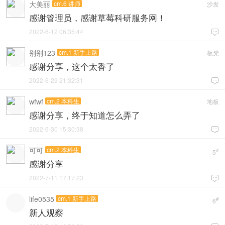
大美丽
cm.6 讲师
沙发
感谢管理员，感谢草莓科研服务网！
2022-6-12 06:35:44

别别123
cm.1 新手上路
板凳
感谢分享，这个太香了
2022-6-29 21:32:31

wfwf
cm.2 本科生
地板
感谢分享，终于知道怎么弄了
2022-6-30 15:30:38

可可
cm.2 本科生
#
5
感谢分享
2022-7-11 17:17:23

life0535
cm.1 新手上路
#
6
新人观察