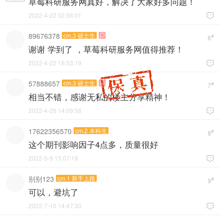
草莓科研服务网真好，解决了大家好多问题！
2022-4-22 02:56:01

89676378
cm.3 硕士生

#
6
谢谢 学到了 ，草莓科研服务网值得推荐！
2022-4-22 16:53:19

57888657
cm.3 硕士生

#
7
相当不错，感谢无私的楼主分享精神！
2022-4-26 14:09:58

17622356570
cm.2 本科生
#
8
这个期刊影响因子4点多，质量很好
2022-5-9 15:07:19

别别123
cm.1 新手上路
#
9
可以，避坑了
2022-7-10 14:47:30
