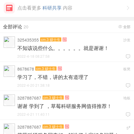
点击看更多
科研共享
内容

全部评论
20
全部

325435355
cm.3 硕士生
沙发

不知该说些什么。。。。。。就是谢谢！
2022-4-18 08:27:58

8678678
cm.3 硕士生
板凳

学习了，不错，讲的太有道理了
2022-4-20 21:38:18

3287887687
cm.3 硕士生
地板

谢谢 学到了 ，草莓科研服务网值得推荐！
2022-4-21 11:40:11

3287887687
cm.3 硕士生

#
5