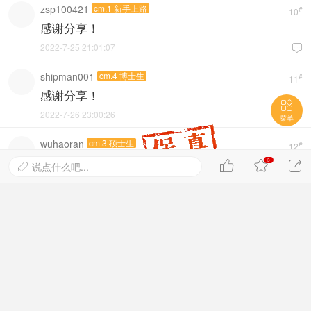
zsp100421
cm.1 新手上路
#
10
感谢分享！
2022-7-25 21:01:07

shipman001
cm.4 博士生
#
11
感谢分享！

2022-7-26 23:00:26

菜单
wuhaoran
cm.3 硕士生
#
12
谢谢分享
3



说点什么吧...

2022-7-27 08:03:50

莲蓬叶子
cm.2 本科生
#
13
恭喜
2022-8-30 18:02:21

雨季
cm.6 讲师
#
14
这个应该还算是比较快的审稿了